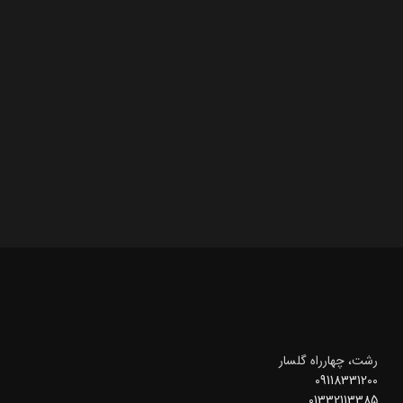
رشت، چهارراه گلسار
09118331200
01332113385